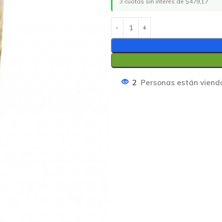
3 cuotas sin interés de $479,17
2
Personas están viend