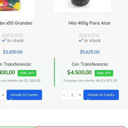
ilo 400g Para Atar
Hilo Algodón Barrilete
In stock
In stock
$
5,625.00
$
343.75
Con Transferencia:
$275,00
Con Transferencia:
.500,00
20% OFF
20% OFF
as sin interés de $1.875,00
3 cuotas sin interés de $114,58
Añadir Al Carrito
Añadir Al Carrito