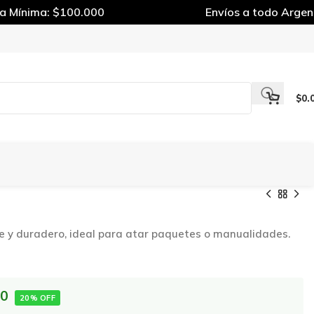
Mínima: $100.000
Envíos a todo Argenti
$
0.
nte y duradero, ideal para atar paquetes o manualidades.
00
20% OFF