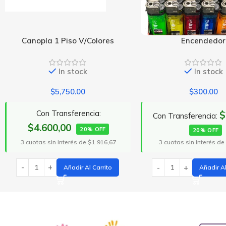
Encendedor
Espuma Nieve C
In stock
In stoc
$
300.00
$
3,125.0
Con Transfere
$240,00
Con Transferencia:
$2.500,00
2
20% OFF
3 cuotas sin interés 
3 cuotas sin interés de $100,00
Añadir
Añadir Al Carrito