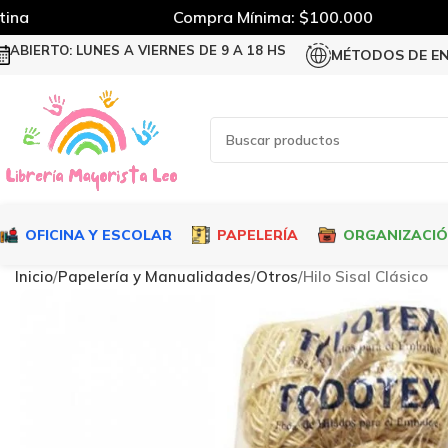
na
Compra Mínima: $100.000
ABIERTO: LUNES A VIERNES DE 9 A 18 HS
MÉTODOS DE E
OFICINA Y ESCOLAR
PAPELERÍA
ORGANIZACI
Inicio
Papelería y Manualidades
Otros
Hilo Sisal Clásico