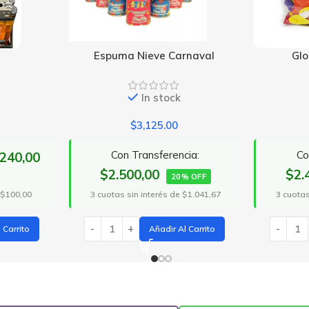
arnaval
Globo x50 Grandes
H
k
In stock
0
$
3,000.00
ncia:
Con Transferencia:
$2.400,00
$4
0% OFF
20% OFF
de $1.041,67
3 cuotas sin interés de $1.000,00
3 cuot
 Al Carrito
Añadir Al Carrito