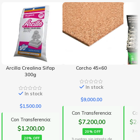
Arcilla Crealina Sifap
Corcho 45×60
300g
In stock
In stock
$
9,000.00
$
1,500.00
Con Transferencia:
Con
Con Transferencia:
$7.200,00
$24
$1.200,00
3 cu
20% OFF
20% OFF
3 cuotas sin interés de