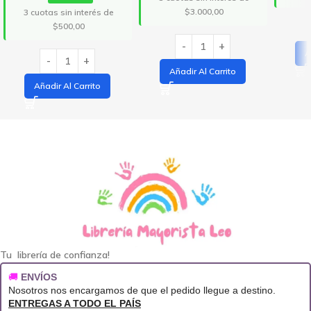
$3.000,00
3 cuotas sin interés de
$500,00
A
Añadir Al Carrito
Añadir Al Carrito
Tu librería de confianza!
🚚
ENVÍOS
Nosotros nos encargamos de que el pedido llegue a destino.
ENTREGAS A TODO EL PAÍS