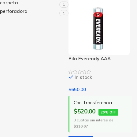
carpeta
1
perforadora
1
Pila Eveready AAA
In stock
$
650.00
Con Transferencia:
$520,00
20% OFF
3 cuotas sin interés de
$216,67