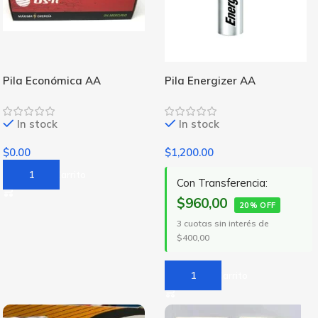
Pila Económica AA
Pila Energizer AA
In stock
In stock
$
0.00
$
1,200.00
Añadir Al Carrito
Con Transferencia:
$960,00
20% OFF
3 cuotas sin interés de
$400,00
Añadir Al Carrito