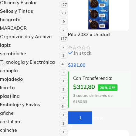
Oficina y Escolar
427
Sellos y Tintas
20
boligrafo
9
MARCADOR
2
Pila 2032 x Unidad
Organización y Archivo
137
lapiz
2
In stock
sacabroche
1
Tecnología y Electrónica
43
$
391.00
canopla
4
Con Transferencia:
mojadedo
1
$312,80
libreta
20% OFF
3
plastlina
3 cuotas sin interés de
1
$130,33
Embalaje y Envíos
64
afiche
1
Añadir Al Carrito
cartulina
1
chinche
1