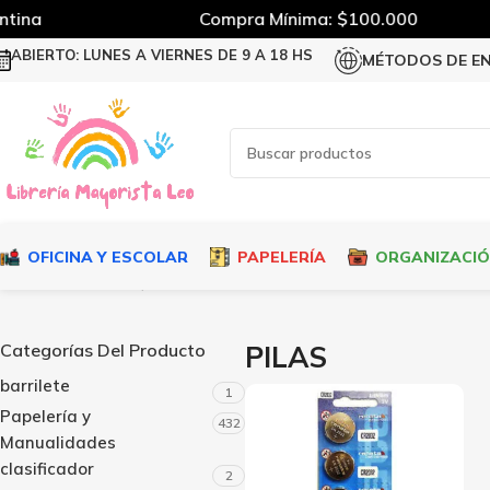
tina
Compra Mínima: $100.000
ABIERTO: LUNES A VIERNES DE 9 A 18 HS
MÉTODOS DE E
OFICINA Y ESCOLAR
PAPELERÍA
ORGANIZACI
Inicio
Tecnología y Electrónica
Pilas
Mostrando los 8 resulta
Categorías Del Producto
PILAS
barrilete
1
Papelería y
432
Manualidades
clasificador
2