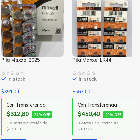
Pila Maxxel 2025
Pila Maxxel LR44
In stock
In stock
$
391.00
$
563.00
Con Transferencia:
Con Transferencia:
$312,80
$450,40
20% OFF
20% OFF
3 cuotas sin interés de
3 cuotas sin interés de
$130,33
$187,67