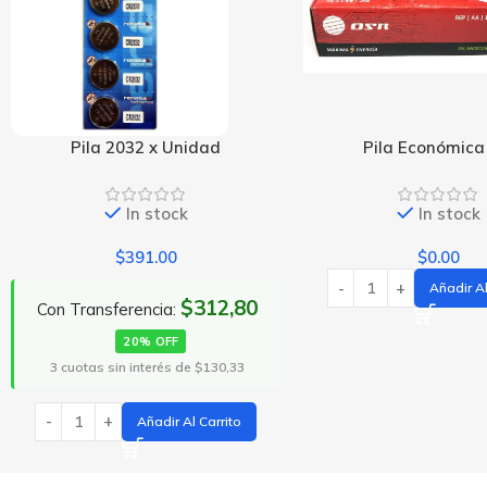
Pila Económica AA
Pila Energ
In stock
In s
$
0.00
$
1,200
Añadir Al Carrito
Con Transferenc
20% O
3 cuotas sin inter
Añad