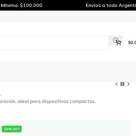
ínima: $100.000
Envíos a todo Argentin
$
0.
A
uración, ideal para dispositivos compactos.
20% OFF