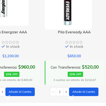
Pila Eveready AAA
Pila Maxxel 2025
In stock
In stock
$
650.00
$
391.00
$520,00
$312,80
 Transferencia:
Con Transferencia:
20% OFF
20% OFF
cuotas sin interés de $216,67
3 cuotas sin interés de $130,33
Añadir Al Carrito
Añadir Al Carrito