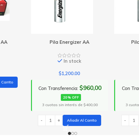
izer AA
Pila Energizer AAA
tock
In stock
.00
$
1,200.00
$960,00
$960,00
ia:
Con Transferencia:
Con
FF
20% OFF
és de $400,00
3 cuotas sin interés de $400,00
3 
ir Al Carrito
Añadir Al Carrito