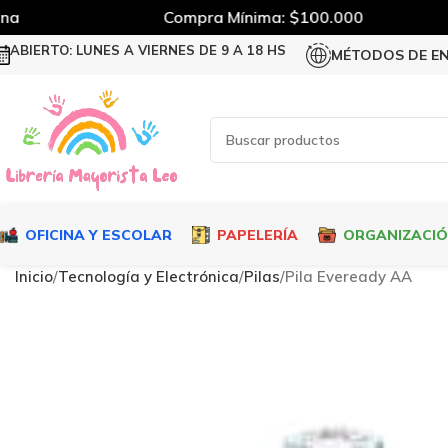
a
Compra Mínima: $100.000
ABIERTO: LUNES A VIERNES DE 9 A 18 HS
MÉTODOS DE E
OFICINA Y ESCOLAR
PAPELERÍA
ORGANIZACI
Inicio
Tecnología y Electrónica
Pilas
Pila Eveready AA