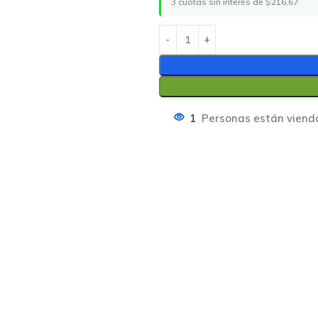
3 cuotas sin interés de $216,67
1
Personas están viend