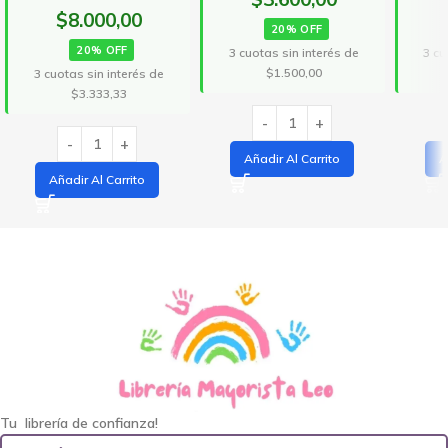
$8.000,00
20% OFF
20% OFF
3 cuotas sin interés de
3 cu
$1.500,00
3 cuotas sin interés de
$3.333,33
Añadir Al Carrito
A
Añadir Al Carrito
Tu librería de confianza!