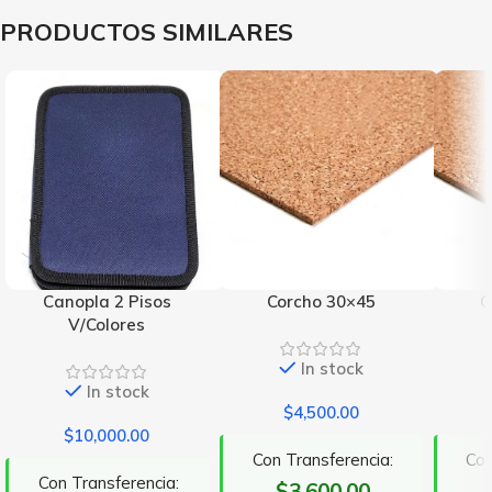
PRODUCTOS SIMILARES
Canopla 2 Pisos
Corcho 30×45
C
V/Colores
In stock
In stock
$
4,500.00
$
10,000.00
Con Transferencia:
Con
Con Transferencia:
$3.600,00