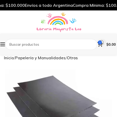
: $100.000
Envíos a todo Argentina
Compra Mínima: $100.
0
$
0.00
Inicio
Papelería y Manualidades
Otros