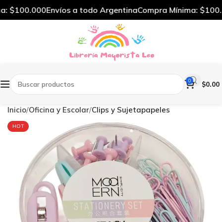
: $100.000
Envíos a todo Argentina
Compra Mínima: $100.0
0
$
0.00
Inicio
Oficina y Escolar
Clips y Sujetapapeles
HOT