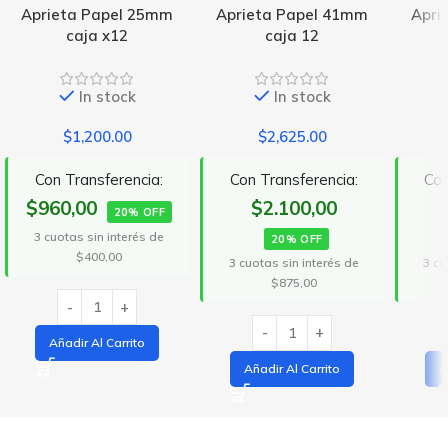
Aprieta Papel 25mm
Aprieta Papel 41mm
Apri
caja x12
caja 12
In stock
In stock
$
1,200.00
$
2,625.00
Con Transferencia:
Con Transferencia:
Con
$960,00
$2.100,00
20% OFF
3 cuotas sin interés de
20% OFF
$400,00
3 cuotas sin interés de
3 cu
$875,00
Añadir Al Carrito
Añadir Al Carrito
A