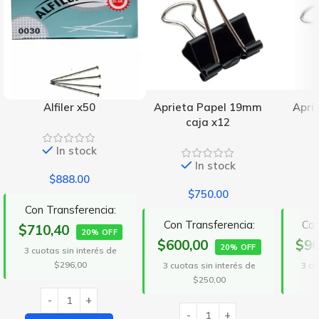
Alfiler x50
Aprieta Papel 19mm
Apri
caja x12
In stock
In stock
$
888.00
$
750.00
Con Transferencia:
Con Transferencia:
Con
$710,40
20% OFF
$600,00
$96
20% OFF
3 cuotas sin interés de
$296,00
3 cuotas sin interés de
3 cu
$250,00