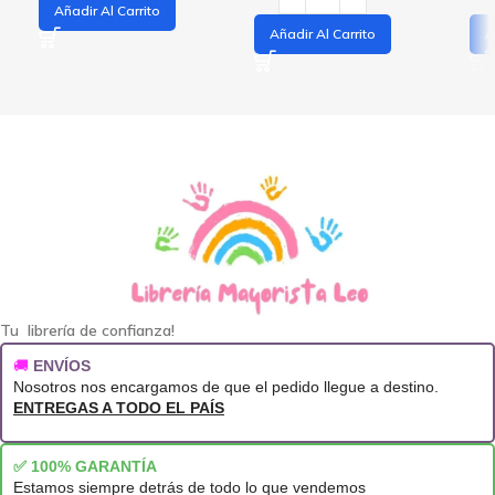
Añadir Al Carrito
Añadir Al Carrito
A
Tu librería de confianza!
🚚
ENVÍOS
Nosotros nos encargamos de que el pedido llegue a destino.
ENTREGAS A TODO EL PAÍS
✅ 100% GARANTÍA
Estamos siempre detrás de todo lo que vendemos