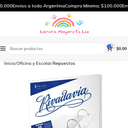
.000
Envíos a todo Argentina
Compra Mínima: $100.000
Enví
0
$
0.00
Inicio
Oficina y Escolar
Repuestos