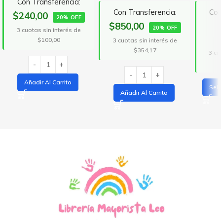
Con Transferencia:
Con Transferencia:
Con
$240,00
20% OFF
$850,00
20% OFF
3 cuotas sin interés de
$100,00
3 cuotas sin interés de
$354,17
3 cu
Añadir Al Carrito
Sel
Añadir Al Carrito