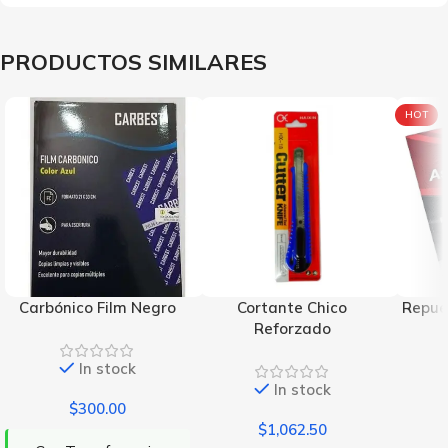
PRODUCTOS SIMILARES
HOT
Carbónico Film Negro
Cortante Chico
Repue
Reforzado
In stock
In stock
$
300.00
$
1,062.50