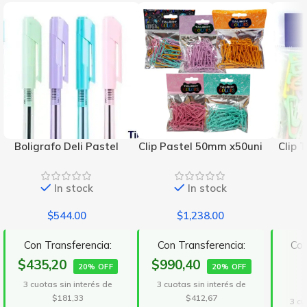
Boligrafo Deli Pastel
Clip Pastel 50mm x50uni
Clip 
In stock
In stock
$
544.00
$
1,238.00
Con Transferencia:
Con Transferencia:
Con
$435,20
$990,40
20% OFF
20% OFF
3 cuotas sin interés de
3 cuotas sin interés de
$181,33
$412,67
3 cu