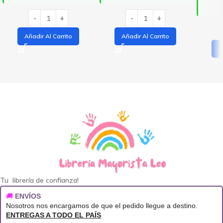
Añadir Al Carrito
Añadir Al Carrito
A
Tu librería de confianza!
🚚
ENVÍOS
Nosotros nos encargamos de que el pedido llegue a destino.
ENTREGAS A TODO EL PAÍS