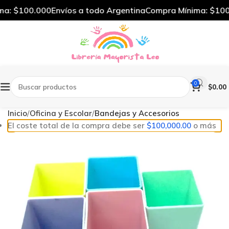
a: $100.000
Envíos a todo Argentina
Compra Mínima: $100.
0
$
0.00
Inicio
Oficina y Escolar
Bandejas y Accesorios
El coste total de la compra debe ser
$
100,000.00
o más