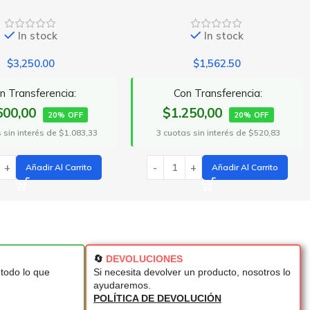
In stock
In stock
$
1,562.50
$
4,000.00
Con Transferencia:
Con Transferencia:
$1.250,00
$3.200,00
20% OFF
20% OFF
cuotas sin interés de $520,83
3 cuotas sin interés de $1.333,33
Añadir Al Carrito
Seleccionar Opciones
🔄
DEVOLUCIONES
todo lo que
Si necesita devolver un producto, nosotros lo
ayudaremos.
POLÍTICA DE DEVOLUCIÓN