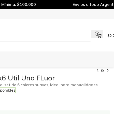
ínima: $100.000
Envíos a todo Argentin
$
0.
 x6 Util Uno FLuor
d, set de 6 colores suaves, ideal para manualidades.
sponibles