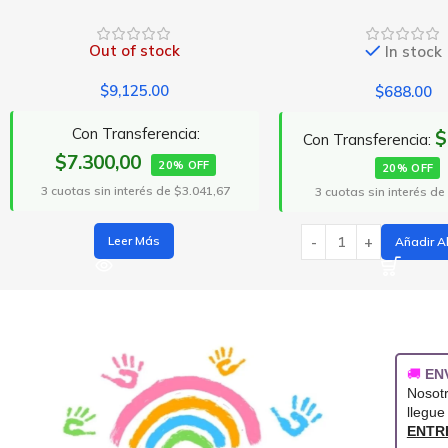
In stock
In s
$
688.00
$
1,238
$550,40
Con Transferencia:
Con Transferenc
20% OFF
20% O
3 cuotas sin interés de $229,33
3 cuotas sin inter
Añadir Al Carrito
Añad
🚚
EN
Nosot
llegue
ENTR