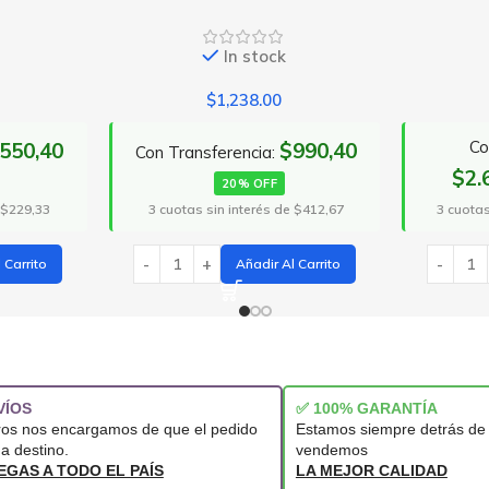
tock
In stock
.00
$
3,250.00
Con Transferencia:
$990,40
ia:
$2.600,00
20% OFF
FF
3 cuotas sin interés de $1.083,33
3 
és de $412,67
Añadir Al Carrito
ir Al Carrito
VÍOS
✅ 100% GARANTÍA
ros nos encargamos de que el pedido
Estamos siempre detrás de 
 a destino.
vendemos
EGAS A TODO EL PAÍS
LA MEJOR CALIDAD