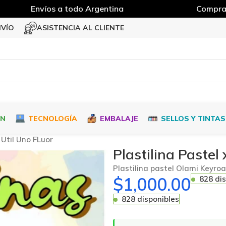
Envíos a todo Argentina
Compra M
NVÍO
ASISTENCIA AL CLIENTE
ÓN
TECNOLOGÍA
EMBALAJE
SELLOS Y TINTAS
 Util Uno FLuor
Plastilina Pastel
Plastilina pastel Olami Keyroa
$
1,000.00
828 di
828 disponibles