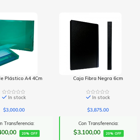
a Fibra Negra 6cm
Carpeta 3 Solapas
In stock
In stock
$
3,875.00
$
612.50
on Transferencia:
$490,00
Con Transferencia:
100,00
20% OFF
20% OFF