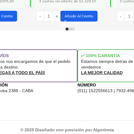
 $1.229,33
3 cuotas sin interés de $1.000,00
3 cuota
l Carrito
Añadir Al Carrito
VÍOS
✅ 100% GARANTÍA
ros nos encargamos de que el pedido
Estamos siempre detrás de 
 a destino.
vendemos
EGAS A TODO EL PAÍS
LA MEJOR CALIDAD
IÓN
NÚMERO
doba 2388 - CABA
(011) 1522556613 | 7932-49
© 2025 Diseñado con precisión por Algoritmia