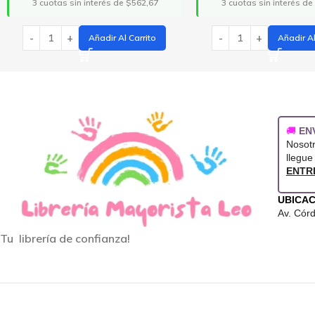
3 cuotas sin interés de $875,00
3 cuotas sin interés de
Añadir Al Carrito
Añadir A
🚚
EN
Nosot
llegue
ENTR
UBICAC
Av. Cór
Tu librería de confianza!