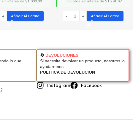
s sin interés de $1.291,67
3 cuotas sin interés de $204,17
Añadir Al Carrito
Seleccionar Opciones
🔄
DEVOLUCIONES
todo lo que
Si necesita devolver un producto, nosotros lo
ayudaremos.
POLÍTICA DE DEVOLUCIÓN
Instagram
Facebook
62