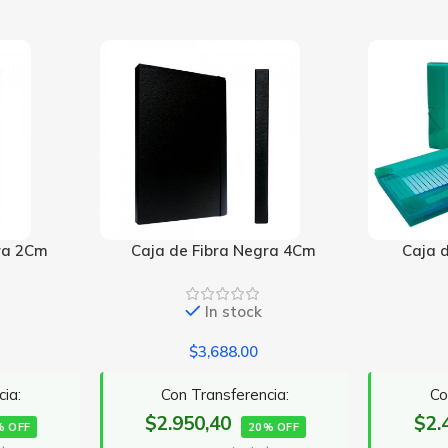
gra 4Cm
Caja de Plástico A4 4Cm
Caj
In stock
$
3,000.00
cia:
Con Transferencia:
C
$2.400,00
$3.
% OFF
20% OFF