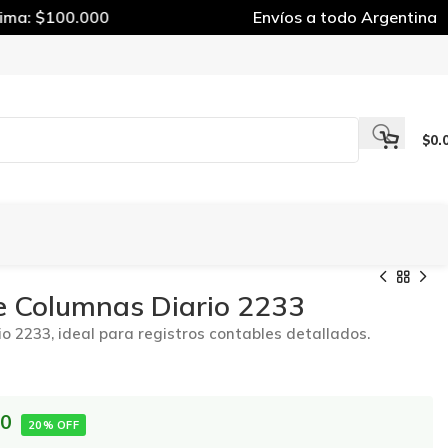
a: $100.000
Envíos a todo Argentina
$
0.
e Columnas Diario 2233
o 2233, ideal para registros contables detallados.
00
20% OFF