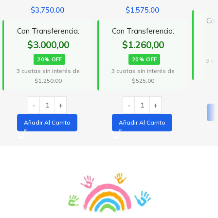
$
3,750.00
$
1,575.00
Con
Con Transferencia:
Con Transferencia:
$3.000,00
$1.260,00
20% OFF
20% OFF
3 cu
3 cuotas sin interés de
3 cuotas sin interés de
$1.250,00
$525,00
A
Añadir Al Carrito
Añadir Al Carrito