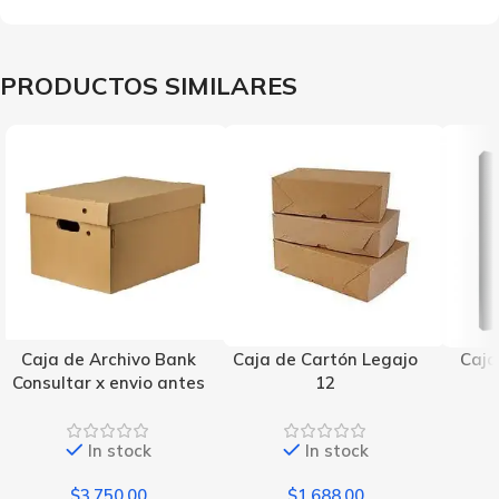
PRODUCTOS SIMILARES
Caja de Archivo Bank
Caja de Cartón Legajo
Caja
Consultar x envio antes
12
In stock
In stock
$
3,750.00
$
1,688.00