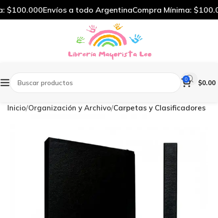
: $100.000
Envíos a todo Argentina
Compra Mínima: $100.0
0
$
0.00
Inicio
Organización y Archivo
Carpetas y Clasificadores