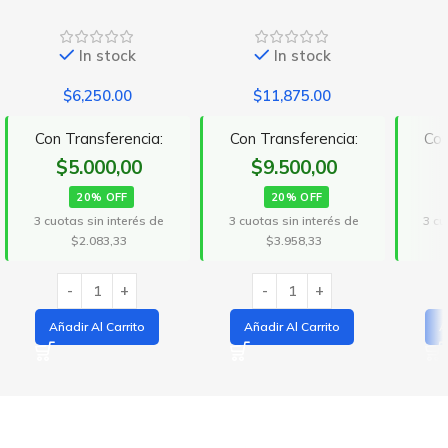
In stock
In stock
$
6,250.00
$
11,875.00
Con Transferencia:
Con Transferencia:
Con
$5.000,00
$9.500,00
20% OFF
20% OFF
3 cuotas sin interés de
3 cuotas sin interés de
3 cu
$2.083,33
$3.958,33
Añadir Al Carrito
Añadir Al Carrito
A