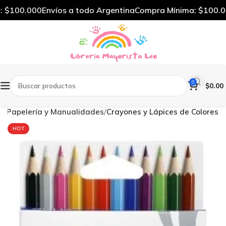
$100.000
Envíos a todo Argentina
Compra Mínima: $100.000
0
$
0.00
io
Papelería y Manualidades
Crayones y Lápices de Colores
HOT