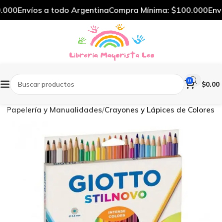
000
Envíos a todo Argentina
Compra Mínima: $100.000
Enví
0
$
0.00
io
Papelería y Manualidades
Crayones y Lápices de Colores