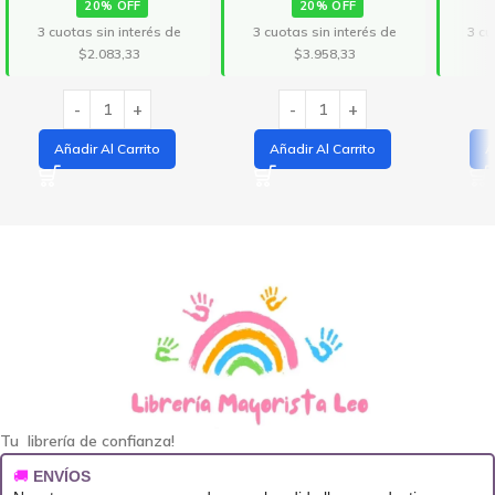
20% OFF
20% OFF
3 cuotas sin interés de
3 cuotas sin interés de
3 cu
$2.083,33
$3.958,33
Añadir Al Carrito
Añadir Al Carrito
A
Tu librería de confianza!
🚚
ENVÍOS