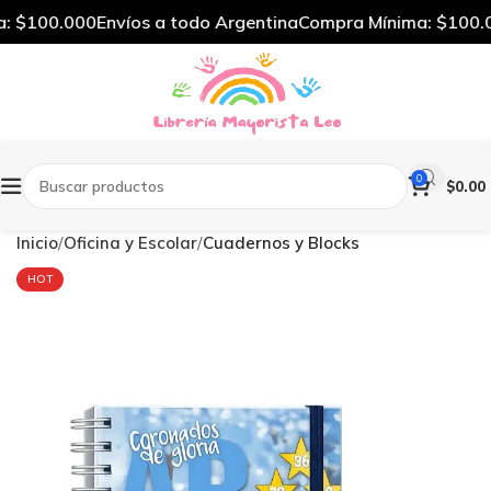
 $100.000
Envíos a todo Argentina
Compra Mínima: $100.0
0
$
0.00
Inicio
Oficina y Escolar
Cuadernos y Blocks
HOT