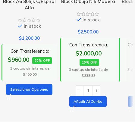
Block A6 80hjs C/Espiral
Block Dibujo N 5 Madera
Block
Alfa
In stock
In stock
$
2,500.00
$
1,200.00
Con Transferencia:
Con
Con Transferencia:
$2.000,00
$960,00
20% OFF
20% OFF
3 cuotas sin interés de
3 cuotas sin interés de
3 cu
$400,00
$833,33
Seleccionar Opciones
Añadir Al Carrito
A