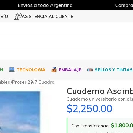
Envíos a todo Argentina
Compra Mí
NVÍO
ASISTENCIA AL CLIENTE
ÓN
TECNOLOGÍA
EMBALAJE
SELLOS Y TINTAS
blea/Proser 29/7 Cuadro
Cuaderno Asambl
Cuaderno universitario con dis
$
2,250.00
$1.800,
Con Transferencia: