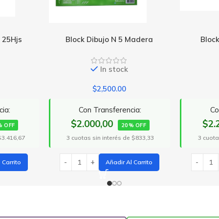
Madera
Block Dibujo N 5 Negro
Block
In stock
$
2,813.00
ia:
Con Transferencia:
Co
$2.250,40
$4.
% OFF
20% OFF
 $833,33
3 cuotas sin interés de $937,67
3 cuotas
 Carrito
Añadir Al Carrito