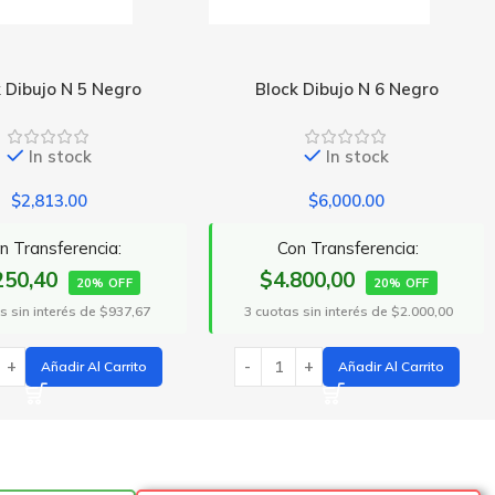
 Dibujo N 6 Negro
Block Dibujo N3 Blanco
In stock
In stock
$
6,000.00
$
1,500.00
n Transferencia:
Con Transferencia:
800,00
$1.200,00
20% OFF
20% OFF
 sin interés de $2.000,00
3 cuotas sin interés de $500,00
Añadir Al Carrito
Añadir Al Carrito