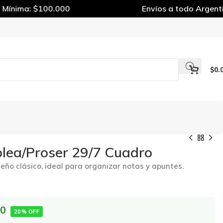
nima: $100.000
Envíos a todo Argentina
$
0.
ea/Proser 29/7 Cuadro
eño clásico, ideal para organizar notas y apuntes.
00
20% OFF