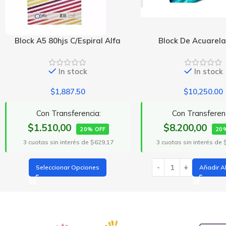
Block De Acuarela 25Hjs
Block Dibujo N 5 
In stock
In stock
$
10,250.00
$
2,500.00
Con Transferencia:
Con Transferenc
$8.200,00
$2.000,00
20% OFF
20
3 cuotas sin interés de $3.416,67
3 cuotas sin interés de
Añadir Al Carrito
Añadir Al