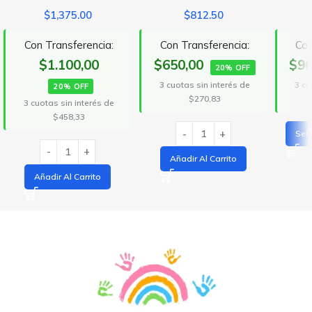
$
1,375.00
$
812.50
Con Transferencia:
Con Transferencia:
Con
$1.100,00
$650,00
$96
20% OFF
3 cuotas sin interés de
3 cu
20% OFF
$270,83
3 cuotas sin interés de
$458,33
Sel
Añadir Al Carrito
Añadir Al Carrito