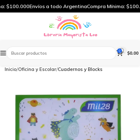
: $100.000
Envíos a todo Argentina
Compra Mínima: $100.
0
$
0.00
Inicio
Oficina y Escolar
Cuadernos y Blocks