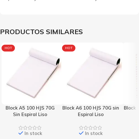
PRODUCTOS SIMILARES
HOT
HOT
Block A5 100 HJS 70G
Block A6 100 HJS 70G sin
Block 
Sin Espiral Liso
Espiral Liso
In stock
In stock