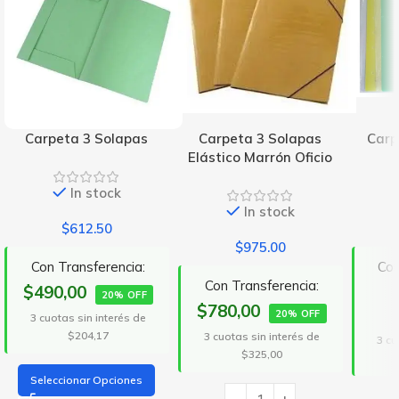
Carpeta 3 Solapas
Carpeta 3 Solapas
Carp
Elástico Marrón Oficio
In stock
In stock
$
612.50
$
975.00
Con Transferencia:
Con
Con Transferencia:
$490,00
20% OFF
$780,00
20% OFF
3 cuotas sin interés de
$204,17
3 cuotas sin interés de
3 cu
$325,00
Seleccionar Opciones