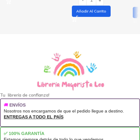
Añadir Al Carrito
A
Tu librería de confianza!
🚚
ENVÍOS
Nosotros nos encargamos de que el pedido llegue a destino.
ENTREGAS A TODO EL PAÍS
✅ 100% GARANTÍA
Estamos siempre detrás de todo lo que vendemos