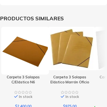
PRODUCTOS SIMILARES
Carpeta 3 Solapas
Carpeta 3 Solapas
Car
C/Elástico N6
Elástico Marrón Oficio
In stock
In stock
$
2,400.00
$
975.00