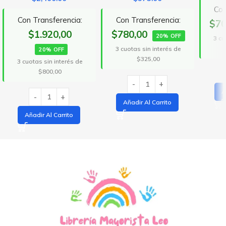
Con
Con Transferencia:
Con Transferencia:
$70
$1.920,00
$780,00
20% OFF
3 cu
3 cuotas sin interés de
20% OFF
$325,00
3 cuotas sin interés de
$800,00
A
Añadir Al Carrito
Añadir Al Carrito