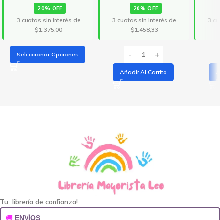
20% OFF
20% OFF
3 cuotas sin interés de
3 cuotas sin interés de
3 cu
$1.375,00
$1.458,33
Seleccionar Opciones
Añadir Al Carrito
A
Tu librería de confianza!
🚚
ENVÍOS