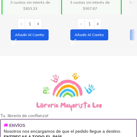
3 cuotas sin interés de
3 cuotas sin interés de
3 cu
$833,33
$937,67
Añadir Al Carrito
Añadir Al Carrito
A
Tu librería de confianza!
🚚
ENVÍOS
Nosotros nos encargamos de que el pedido llegue a destino.
ENTREGAS A TODO EL PAÍS