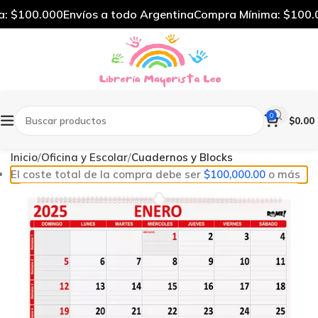
: $100.000
Envíos a todo Argentina
Compra Mínima: $100.0
0
$
0.00
Inicio
Oficina y Escolar
Cuadernos y Blocks
El coste total de la compra debe ser
$
100,000.00
o más