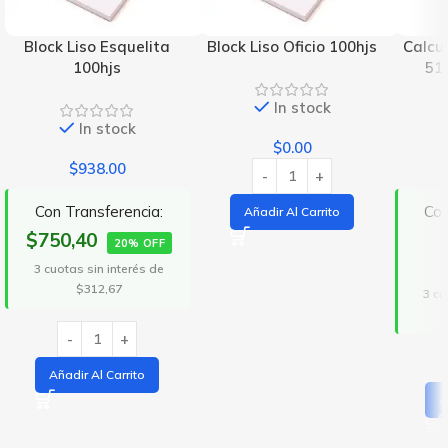
Block Liso Esquelita
Block Liso Oficio 100hjs
Calcu
100hjs
51
In stock
In stock
$
0.00
$
938.00
Con Transferencia:
Con
Añadir Al Carrito
$750,40
20% OFF
3 cuotas sin interés de
$312,67
3 cu
Añadir Al Carrito
A