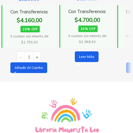
Con Transferencia:
Con Transferencia:
Con
$4.700,00
$4.160,00
20% OFF
20% OFF
3 cuotas sin interés de
3 cuotas sin interés de
3 cu
$1.958,33
$1.733,33
Leer Más
Añadir Al Carrito
A