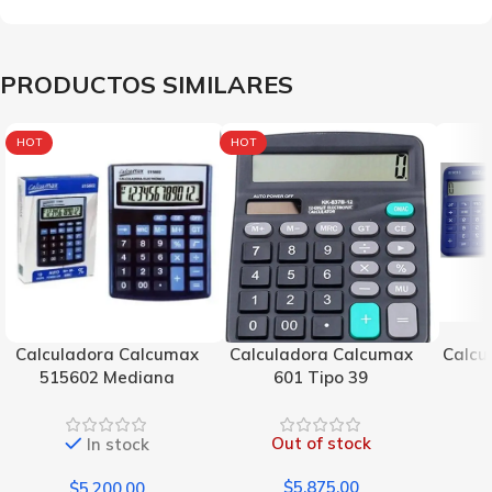
PRODUCTOS SIMILARES
HOT
HOT
Calculadora Calcumax
Calculadora Calcumax
Calcu
515602 Mediana
601 Tipo 39
Out of stock
In stock
$
5,875.00
$
5,200.00