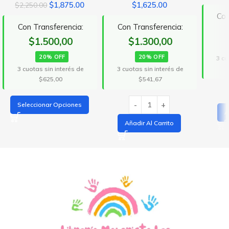
$
1,875.00
$
1,625.00
$
2,250.00
Con
Con Transferencia:
Con Transferencia:
$1.500,00
$1.300,00
20% OFF
20% OFF
3 cu
3 cuotas sin interés de
3 cuotas sin interés de
$625,00
$541,67
Seleccionar Opciones
A
Añadir Al Carrito