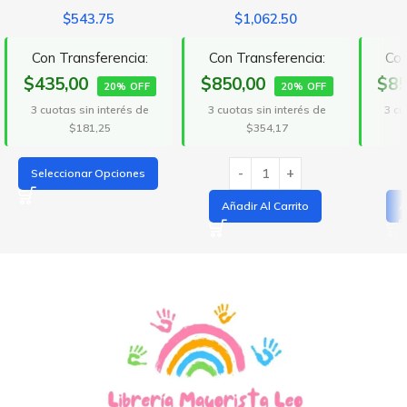
$
543.75
$
1,062.50
Con Transferencia:
Con Transferencia:
Con
$435,00
$850,00
$85
20% OFF
20% OFF
3 cuotas sin interés de
3 cuotas sin interés de
3 cu
$181,25
$354,17
Seleccionar Opciones
Añadir Al Carrito
A