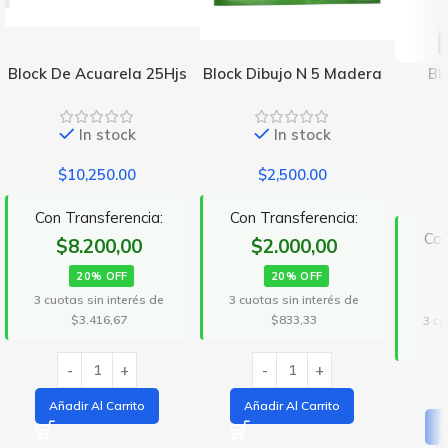
Block De Acuarela 25Hjs
Block Dibujo N 5 Madera
Bl
In stock
In stock
$
10,250.00
$
2,500.00
Con Transferencia:
Con Transferencia:
Con
$8.200,00
$2.000,00
20% OFF
20% OFF
3 cuotas sin interés de
3 cuotas sin interés de
$3.416,67
$833,33
3 cu
Añadir Al Carrito
Añadir Al Carrito
A