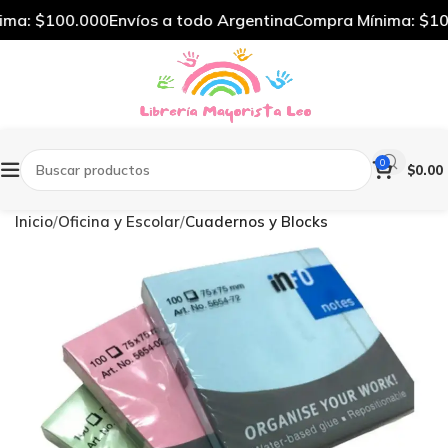
ma: $100.000
Envíos a todo Argentina
Compra Mínima: $100
0
$
0.00
Inicio
Oficina y Escolar
Cuadernos y Blocks