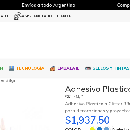
Envíos a todo Argentina
Compra 
NVÍO
ASISTENCIA AL CLIENTE
ÓN
TECNOLOGÍA
EMBALAJE
SELLOS Y TINTAS
ter 38gr
Adhesivo Plastico
SKU:
N/D
Adhesivo Plasticola Glitter 38
para decoraciones y proyectos
$
1,937.50
COLOR
Cualquier