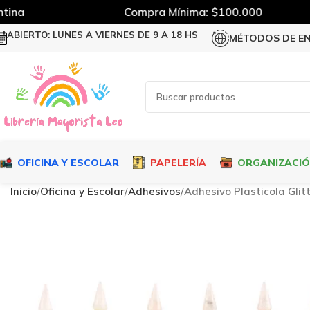
na
Compra Mínima: $100.000
ABIERTO: LUNES A VIERNES DE 9 A 18 HS
MÉTODOS DE E
OFICINA Y ESCOLAR
PAPELERÍA
ORGANIZACI
Inicio
Oficina y Escolar
Adhesivos
Adhesivo Plasticola Glit