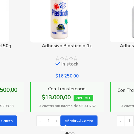
ola 1k
Adhesivo Plasticola 40gr
Adhesi
In stock
$
812.50
cia:
Co
$650,00
Con Transferencia:
$6.
0% OFF
20% OFF
 $5.416,67
3 cuotas
3 cuotas sin interés de $270,83
 Carrito
Añadir Al Carrito