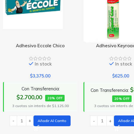
Adhesivo Keyroad 50g
Adhesivo Plastic
In stock
In stock
$
625.00
$
16,250.00
Con Transferen
$500,00
Con Transferencia:
$13.000,00
2
20% OFF
3 cuotas sin interés de
3 cuotas sin interés de $208,33
Añadir Al
Añadir Al Carrito