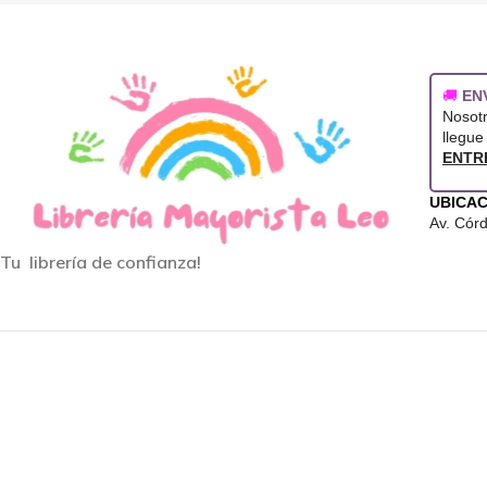
🚚
EN
Nosot
llegue
ENTR
UBICAC
Av. Cór
Tu librería de confianza!