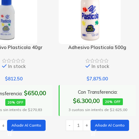
vo Plasticola 500g
Adhesivo Plasticola Fluo 40gr
In stock
In stock
$
7,875.00
$
1,937.50
n Transferencia:
Con Transferencia:
300,00
$1.550,00
20% OFF
20% OFF
 sin interés de $2.625,00
3 cuotas sin interés de $645,83
Añadir Al Carrito
Seleccionar Opciones