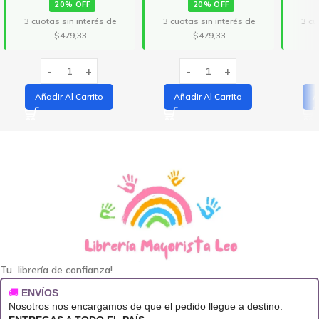
20% OFF
20% OFF
3 cuotas sin interés de
3 cuotas sin interés de
3 cu
$479,33
$479,33
Añadir Al Carrito
Añadir Al Carrito
A
Tu librería de confianza!
🚚
ENVÍOS
Nosotros nos encargamos de que el pedido llegue a destino.