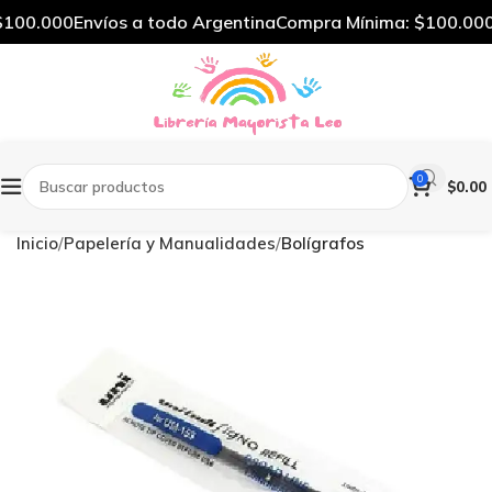
100.000
Envíos a todo Argentina
Compra Mínima: $100.000
0
$
0.00
Inicio
Papelería y Manualidades
Bolígrafos