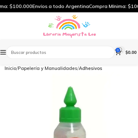
a: $100.000
Envíos a todo Argentina
Compra Mínima: $100
0
$
0.00
Inicio
Papelería y Manualidades
Adhesivos