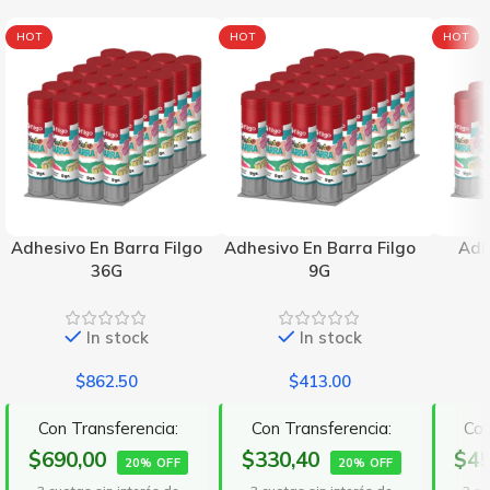
HOT
HOT
HOT
Adhesivo En Barra Filgo
Adhesivo En Barra Filgo
Adh
36G
9G
In stock
In stock
$
862.50
$
413.00
Con Transferencia:
Con Transferencia:
Con
$690,00
$330,40
$45
20% OFF
20% OFF