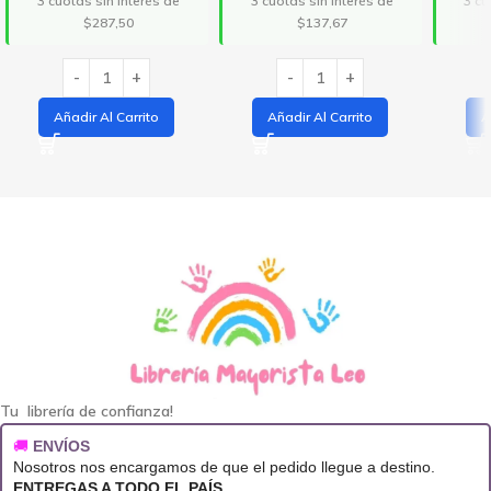
3 cuotas sin interés de
3 cuotas sin interés de
3 cu
$287,50
$137,67
Añadir Al Carrito
Añadir Al Carrito
A
Tu librería de confianza!
🚚
ENVÍOS
Nosotros nos encargamos de que el pedido llegue a destino.
ENTREGAS A TODO EL PAÍS