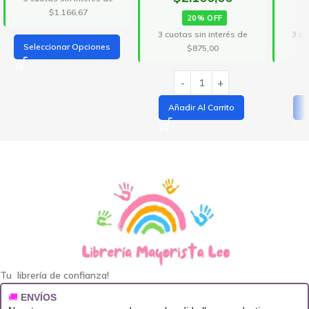
$1.166,67
20% OFF
3 cuotas sin interés de
3 cu
Seleccionar Opciones
$875,00
Añadir Al Carrito
A
Tu librería de confianza!
🚚
ENVÍOS