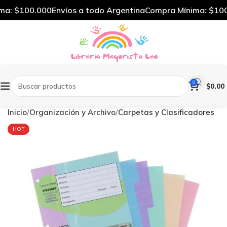
a: $100.000
Envíos a todo Argentina
Compra Mínima: $100.
0
$
0.00
Inicio
Organización y Archivo
Carpetas y Clasificadores
HOT