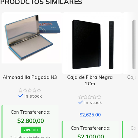
PRODUCTOS SIMILARES
Almohadilla Pagoda N3
Caja de Fibra Negra
Caja
2Cm
In stock
In stock
Con Transferencia:
$
2,625.00
$2.800,00
Con Transferencia:
Con
20% OFF
$2.100,00
3 cuotas sin interés de