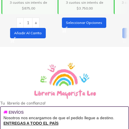
3 cuotas sin interés de
3 cuotas sin interés de
3 cu
$875,00
$3.750,00
Seleccionar Opciones
Añadir Al Carrito
A
Tu librería de confianza!
🚚
ENVÍOS
Nosotros nos encargamos de que el pedido llegue a destino.
ENTREGAS A TODO EL PAÍS