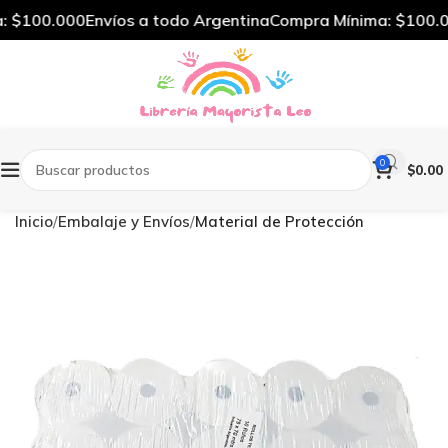
 $100.000
Envíos a todo Argentina
Compra Mínima: $100.0
0
$
0.00
Inicio
Embalaje y Envíos
Material de Protección