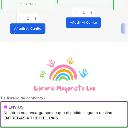
$5.791,67
Añadir Al Carrito
Añadir Al Carrito
A
Tu librería de confianza!
🚚
ENVÍOS
Nosotros nos encargamos de que el pedido llegue a destino.
ENTREGAS A TODO EL PAÍS