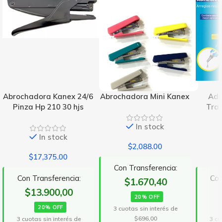
Abrochadora Kanex 24/6
Abrochadora Mini Kanex
Adh
Pinza Hp 210 30 hjs
Tra
In stock
In stock
$
2,088.00
$
17,375.00
Con Transferencia:
Con Transferencia:
Con
$1.670,40
$13.900,00
20% OFF
20% OFF
3 cuotas sin interés de
$696,00
3 cuotas sin interés de
3 cu