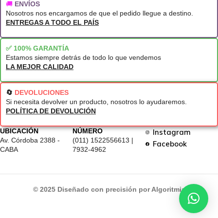
🚚
ENVÍOS
Nosotros nos encargamos de que el pedido llegue a destino.
ENTREGAS A TODO EL PAÍS
✅ 100% GARANTÍA
Estamos siempre detrás de todo lo que vendemos
LA MEJOR CALIDAD
🔄
DEVOLUCIONES
Si necesita devolver un producto, nosotros lo ayudaremos.
POLÍTICA DE DEVOLUCIÓN
UBICACIÓN
NÚMERO
Instagram
Av. Córdoba 2388 -
(011) 1522556613 |
Facebook
CABA
7932-4962
© 2025 Diseñado con precisión por Algoritmia
$4.
Con Transferencia:
Perforadora