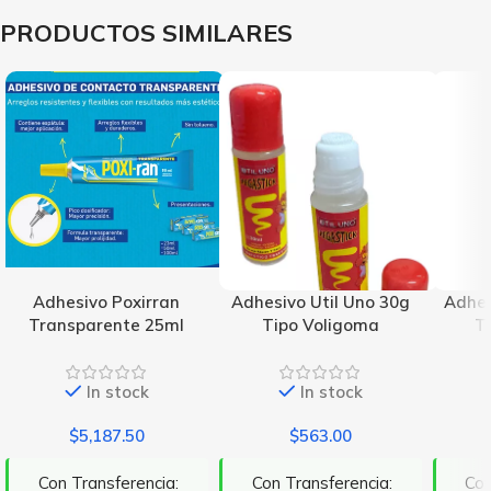
PRODUCTOS SIMILARES
Adhesivo Poxirran
Adhesivo Util Uno 30g
Adhes
Transparente 25ml
Tipo Voligoma
T
In stock
In stock
$
5,187.50
$
563.00
Con Transferencia:
Con Transferencia:
Con