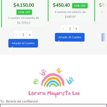
$4.150,00
$450,40
$55
20% OFF
3 cuotas sin interés de
3 cu
20% OFF
$187,67
3 cuotas sin interés de
$1.729,17
Añadir Al Carrito
A
Añadir Al Carrito
Tu librería de confianza!