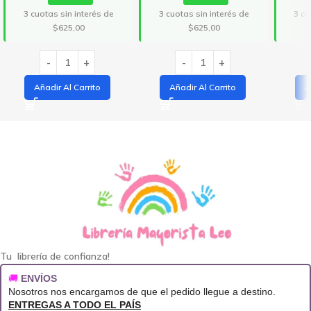
3 cuotas sin interés de
3 cuotas sin interés de
3 cu
$625,00
$625,00
Añadir Al Carrito
Añadir Al Carrito
A
Tu librería de confianza!
🚚
ENVÍOS
Nosotros nos encargamos de que el pedido llegue a destino.
ENTREGAS A TODO EL PAÍS