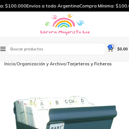
: $100.000
Envíos a todo Argentina
Compra Mínima: $100.0
0
$
0.00
Inicio
Organización y Archivo
Tarjeteros y Ficheros