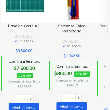
Base de Corte A3
Cortante Chico
Perfo
Reforzado
18
In stock
In stock
$
9,500.00
$
1,062.50
Con Transferencia:
Con Transferencia:
Con
$7.600,00
$850,00
20% OFF
20% OFF
3 cuotas sin interés de
3 cuotas sin interés de
$354,17
$3.166,67
3 cu
Añadir Al Carrito
Añadir Al Carrito