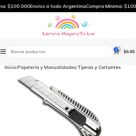
a: $100.000
Envíos a todo Argentina
Compra Mínima: $100.
0
$
0.00
Inicio
Papelería y Manualidades
Tijeras y Cortantes