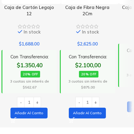
Caja de Cartón Legajo
Caja de Fibra Negra
Caja 
12
2Cm
In stock
In stock
$
1,688.00
$
2,625.00
Con
Con Transferencia:
Con Transferencia:
$1.350,40
$2.100,00
20% OFF
20% OFF
3 cu
3 cuotas sin interés de
3 cuotas sin interés de
$562,67
$875,00
A
Añadir Al Carrito
Añadir Al Carrito