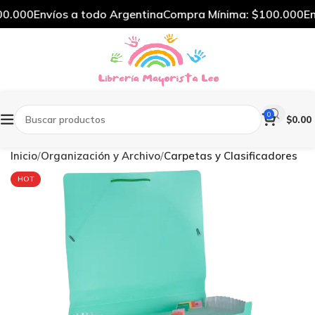
0.000
Envíos a todo Argentina
Compra Mínima: $100.000
Env
0
$
0.00
Inicio
Organización y Archivo
Carpetas y Clasificadores
HOT