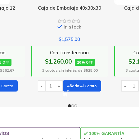
 40x30x30
Caja de Fibra Negra 2Cm
Caja 
k
In stock
0
$
2,625.00
ncia:
Con Transferencia:
$2.100,00
$3
0% OFF
20% OFF
 de $525,00
3 cuotas sin interés de $875,00
3 cuot
 Al Carrito
Añadir Al Carrito
VÍOS
✅ 100% GARANTÍA
ros nos encargamos de que el pedido
Estamos siempre detrás de 