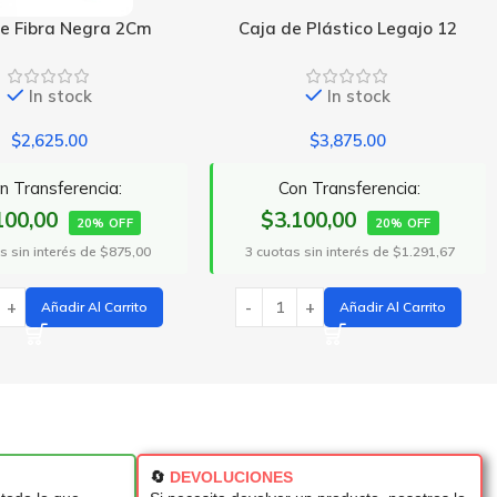
de Plástico Legajo 12
Caja Fibra Negra 6cm
In stock
In stock
$
3,875.00
$
3,875.00
Con Transferencia:
Con Transferencia:
.100,00
$3.100,00
20% OFF
20% OFF
as sin interés de $1.291,67
3 cuotas sin interés de $1.291,67
Añadir Al Carrito
Añadir Al Carrito
🔄
DEVOLUCIONES
todo lo que
Si necesita devolver un producto, nosotros lo