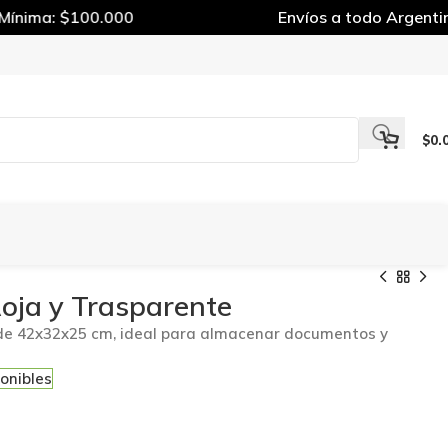
nima: $100.000
Envíos a todo Argentina
$
0.
Roja y Trasparente
de 42x32x25 cm, ideal para almacenar documentos y
onibles