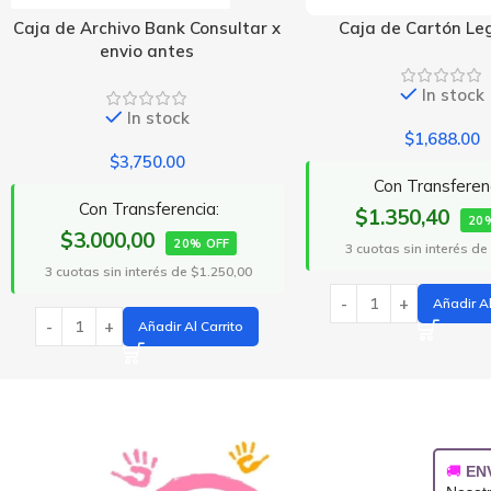
x
Caja de Cartón Legajo 12
Caja de Embalaje
In stock
In stoc
$
1,688.00
$
1,575.0
Con Transferencia:
Con Transfere
$1.350,40
$1.260,00
20% OFF
2
3 cuotas sin interés de $562,67
3 cuotas sin interés
Añadir Al Carrito
Añadir
🚚
EN
Nosot