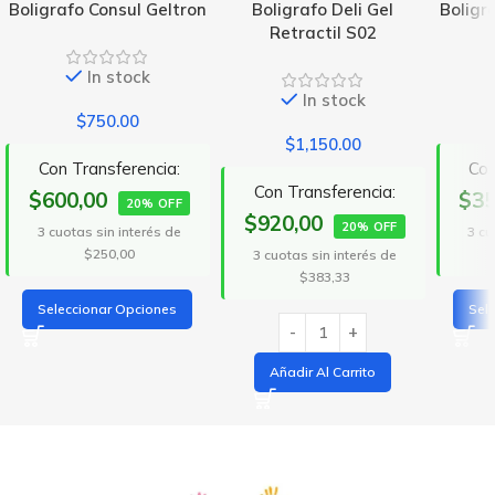
Boligrafo Consul Geltron
Boligrafo Deli Gel
Boligra
Retractil S02
In stock
In stock
$
750.00
$
1,150.00
Con Transferencia:
Con
Con Transferencia:
$600,00
$35
20% OFF
$920,00
20% OFF
3 cuotas sin interés de
3 cu
$250,00
3 cuotas sin interés de
$383,33
Seleccionar Opciones
Sel
Añadir Al Carrito