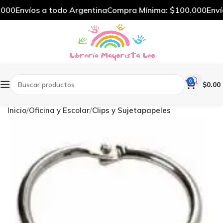
000
Envíos a todo Argentina
Compra Mínima: $100.000
Envío
0
$
0.00
Inicio
Oficina y Escolar
Clips y Sujetapapeles