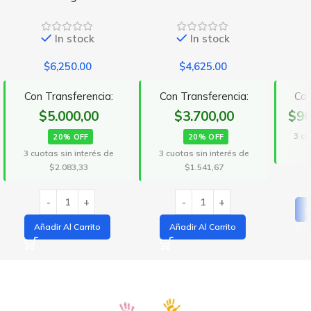
In stock
In stock
$
6,250.00
$
4,625.00
Con Transferencia:
Con Transferencia:
Con
$5.000,00
$3.700,00
$96
3 cu
20% OFF
20% OFF
3 cuotas sin interés de
3 cuotas sin interés de
$2.083,33
$1.541,67
A
Añadir Al Carrito
Añadir Al Carrito