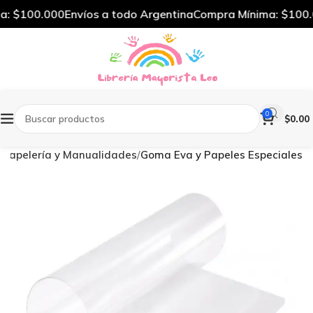
: $100.000
Envíos a todo Argentina
Compra Mínima: $100.0
0
$
0.00
Papelería y Manualidades
Goma Eva y Papeles Especiales