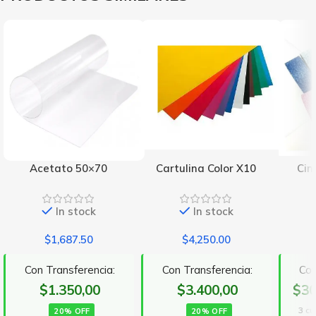
Acetato 50×70
Cartulina Color X10
Cin
In stock
In stock
$
1,687.50
$
4,250.00
Con Transferencia:
Con Transferencia:
Con
$1.350,00
$3.400,00
$30
3 cu
20% OFF
20% OFF